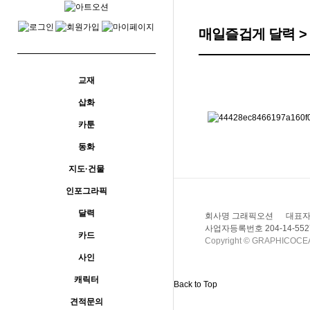
메뉴
매일즐겁게 달력 >
교재
삽화
카툰
동화
지도·건물
인포그라픽
달력
회사명 그래픽오션
대표자
사업자등록번호 204-14-552
카드
Copyright © GRAPHICOCEAN
사인
캐릭터
Back to Top
견적문의