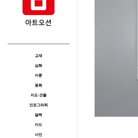
교재
삽화
카툰
동화
지도·건물
인포그라픽
달력
카드
사인